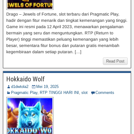
Drago – Jewels of Fortune, slot terbaru dari Pragmatic Play,
hadir dengan fitur menarik dan tingkat kemenangan yang tinggi.
Game ini resmi pada 12 April 2023, menawarkan pengalaman
bermain yang seru dan menguntungkan. RTP (Return to
Player) tinggi memastikan peluang kemenangan yang lebih
besar, sementara fitur bonus dan putaran gratis menambah
kegembiraan dalam setiap putaran. […]
Read Post
Hokkaido Wolf
d1dwtola2
Mei 19, 2025
Pragmatic Play
,
RTP TINGGI HARI INI
,
slot
Comments