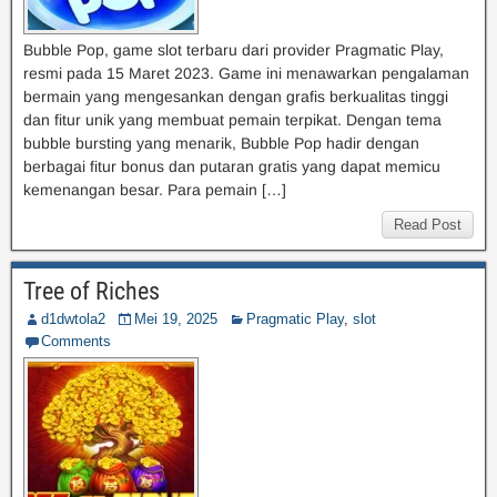
Bubble Pop, game slot terbaru dari provider Pragmatic Play,
resmi pada 15 Maret 2023. Game ini menawarkan pengalaman
bermain yang mengesankan dengan grafis berkualitas tinggi
dan fitur unik yang membuat pemain terpikat. Dengan tema
bubble bursting yang menarik, Bubble Pop hadir dengan
berbagai fitur bonus dan putaran gratis yang dapat memicu
kemenangan besar. Para pemain […]
Read Post
Tree of Riches
d1dwtola2
Mei 19, 2025
Pragmatic Play
,
slot
Comments