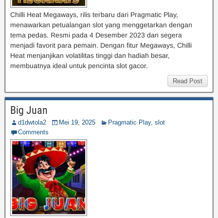
Chilli Heat Megaways, rilis terbaru dari Pragmatic Play,
menawarkan petualangan slot yang menggetarkan dengan
tema pedas. Resmi pada 4 Desember 2023 dan segera
menjadi favorit para pemain. Dengan fitur Megaways, Chilli
Heat menjanjikan volatilitas tinggi dan hadiah besar,
membuatnya ideal untuk pencinta slot gacor.
Read Post
Big Juan
d1dwtola2
Mei 19, 2025
Pragmatic Play
,
slot
Comments