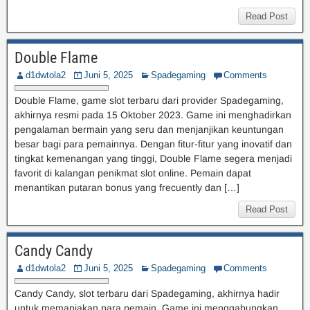
Read Post
Double Flame
d1dwtola2
Juni 5, 2025
Spadegaming
Comments
Double Flame, game slot terbaru dari provider Spadegaming,
akhirnya resmi pada 15 Oktober 2023. Game ini menghadirkan
pengalaman bermain yang seru dan menjanjikan keuntungan
besar bagi para pemainnya. Dengan fitur-fitur yang inovatif dan
tingkat kemenangan yang tinggi, Double Flame segera menjadi
favorit di kalangan penikmat slot online. Pemain dapat
menantikan putaran bonus yang frecuently dan […]
Read Post
Candy Candy
d1dwtola2
Juni 5, 2025
Spadegaming
Comments
Candy Candy, slot terbaru dari Spadegaming, akhirnya hadir
untuk memanjakan para pemain. Game ini menggabungkan