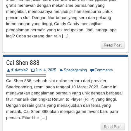
grafis menawan dengan mekanisme permainan yang
menghibur, membuatnya menjadi pilihan sempurna untuk
pencinta slot. Dengan fitur bonus yang seru dan peluang
kemenangan yang tinggi, Candy Candy menjanjikan
pengalaman bermain yang tak terlupakan. Jadi, tunggu apa
lagi? Coba sekarang dan raih […]
Read Post
Cai Shen 888
d1dwtola2
Juni 4, 2025
Spadegaming
Comments
Cai Shen 888, sebuah slot online terbaru dari provider
Spadegaming, resmi pada tanggal 10 Maret 2023. Game ini
menawarkan pengalaman bermain yang unik dengan berbagai
fitur menarik dan tingkat Return to Player (RTP) yang tinggi.
Dengan desain grafis yang menakjubkan dan tema yang
menarik, Cai Shen 888 akan menjadi game favorit baru para
pemain. Fitur-fitur […]
Read Post