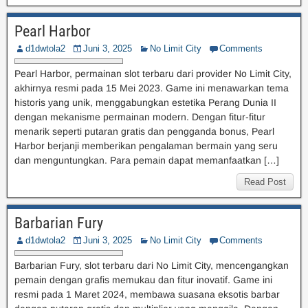
Pearl Harbor
d1dwtola2
Juni 3, 2025
No Limit City
Comments
Pearl Harbor, permainan slot terbaru dari provider No Limit City,
akhirnya resmi pada 15 Mei 2023. Game ini menawarkan tema
historis yang unik, menggabungkan estetika Perang Dunia II
dengan mekanisme permainan modern. Dengan fitur-fitur
menarik seperti putaran gratis dan pengganda bonus, Pearl
Harbor berjanji memberikan pengalaman bermain yang seru
dan menguntungkan. Para pemain dapat memanfaatkan […]
Read Post
Barbarian Fury
d1dwtola2
Juni 3, 2025
No Limit City
Comments
Barbarian Fury, slot terbaru dari No Limit City, mencengangkan
pemain dengan grafis memukau dan fitur inovatif. Game ini
resmi pada 1 Maret 2024, membawa suasana eksotis barbar