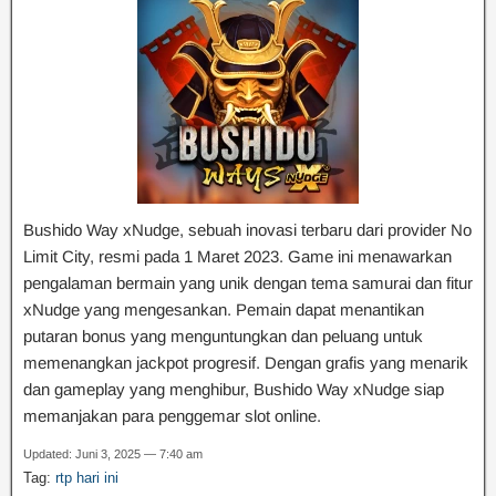
Bushido Way xNudge, sebuah inovasi terbaru dari provider No
Limit City, resmi pada 1 Maret 2023. Game ini menawarkan
pengalaman bermain yang unik dengan tema samurai dan fitur
xNudge yang mengesankan. Pemain dapat menantikan
putaran bonus yang menguntungkan dan peluang untuk
memenangkan jackpot progresif. Dengan grafis yang menarik
dan gameplay yang menghibur, Bushido Way xNudge siap
memanjakan para penggemar slot online.
Updated: Juni 3, 2025 — 7:40 am
Tag:
rtp hari ini