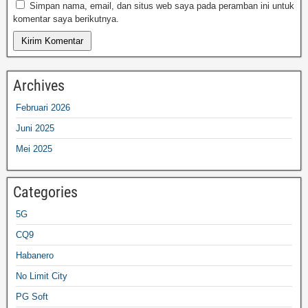
Simpan nama, email, dan situs web saya pada peramban ini untuk
komentar saya berikutnya.
Archives
Februari 2026
Juni 2025
Mei 2025
Categories
5G
CQ9
Habanero
No Limit City
PG Soft