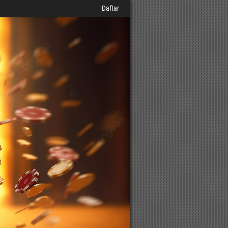
Daftar