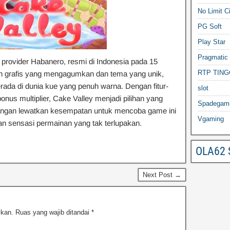
No Limit Ci
PG Soft
Play Star
Pragmatic
 provider Habanero, resmi di Indonesia pada 15
RTP TINGG
n grafis yang mengagumkan dan tema yang unik,
ada di dunia kue yang penuh warna. Dengan fitur-
slot
bonus multiplier, Cake Valley menjadi pilihan yang
Spadegam
angan lewatkan kesempatan untuk mencoba game ini
Vgaming
kan sensasi permainan yang tak terlupakan.
OLA62 
Next Post →
ikan.
Ruas yang wajib ditandai
*