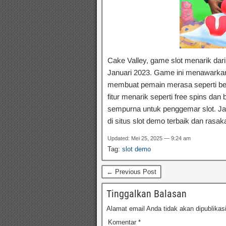
Cake Valley, game slot menarik dari
Januari 2023. Game ini menawarka
membuat pemain merasa seperti ber
fitur menarik seperti free spins dan 
sempurna untuk penggemar slot. J
di situs slot demo terbaik dan rasa
Updated: Mei 25, 2025 — 9:24 am
Tag:
slot demo
← Previous Post
Tinggalkan Balasan
Alamat email Anda tidak akan dipublikas
Komentar
*