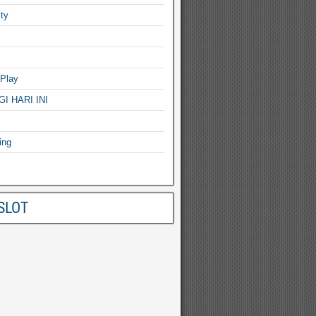
ty
 Play
I HARI INI
ing
SLOT