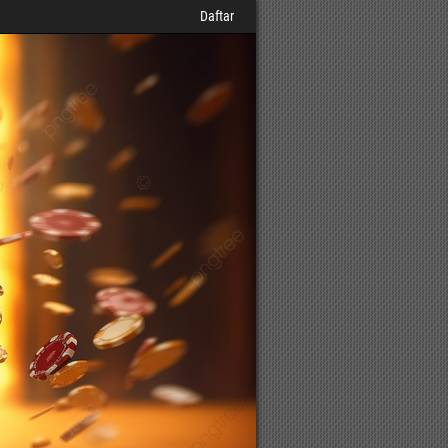
Daftar