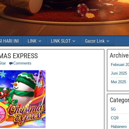
I HARI INI
LINK
LINK SLOT
Gacor Link
MAS EXPRESS
Archive
Star
Comments
Februari 2
Juni 2025
Mei 2025
Categor
5G
CQ9
Habanero