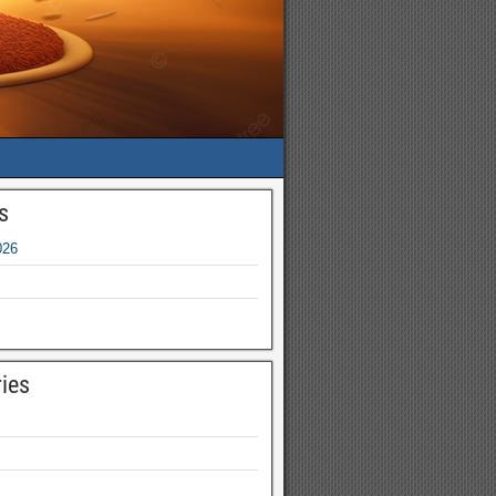
s
026
ies