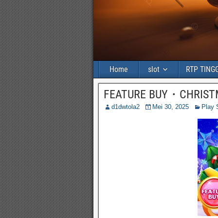
Home
slot
RTP TINGG
FEATURE BUY・CHRIST
d1dwtola2
Mei 30, 2025
Play 