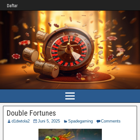
Daftar
Double Fortunes
d1dwtola2
Juni 5, 2025
Spadegaming
Comments