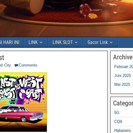
I HARI INI
LINK
LINK SLOT
Gacor Link
st
Archive
it City
Comments
Februari 2
Juni 2025
Mei 2025
Categor
5G
CQ9
Habanero