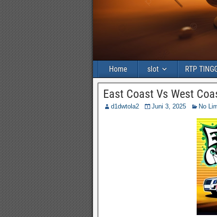
Home
slot
RTP TINGG
East Coast Vs West Coa
d1dwtola2
Juni 3, 2025
No Lim