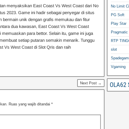
patan menyaksikan East Coast Vs West Coast dari No
No Limit Ci
tus 2023. Game ini hadir sebagai penyegar di situs
PG Soft
bermain unik dengan grafis memukau dan fitur
Play Star
 antara dua kawasan, East Coast Vs West Coast
Pragmatic
 memuaskan para bettor. Selain itu, game ini juga
 membuat setiap putaran semakin menarik. Tunggu
RTP TINGG
t Vs West Coast di Slot Qris dan raih
slot
Spadegam
Vgaming
Next Post →
OLA62 
ikan.
Ruas yang wajib ditandai
*