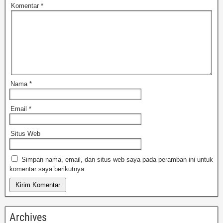
Komentar
*
Nama
*
Email
*
Situs Web
Simpan nama, email, dan situs web saya pada peramban ini untuk
komentar saya berikutnya.
Archives