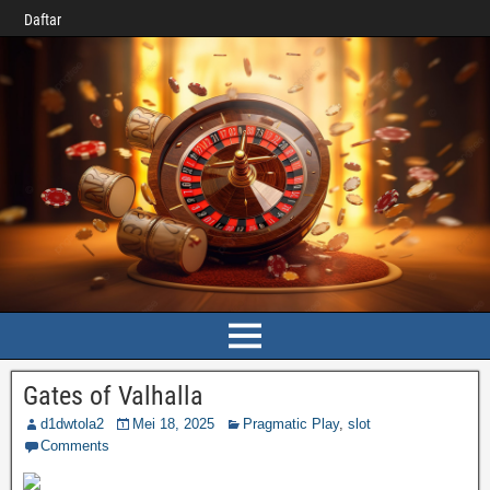
Daftar
Gates of Valhalla
d1dwtola2
Mei 18, 2025
Pragmatic Play
,
slot
Comments