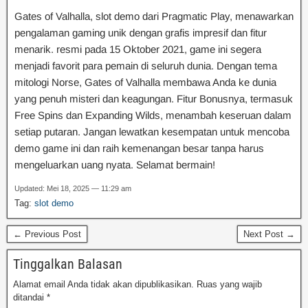
Gates of Valhalla, slot demo dari Pragmatic Play, menawarkan
pengalaman gaming unik dengan grafis impresif dan fitur
menarik. resmi pada 15 Oktober 2021, game ini segera
menjadi favorit para pemain di seluruh dunia. Dengan tema
mitologi Norse, Gates of Valhalla membawa Anda ke dunia
yang penuh misteri dan keagungan. Fitur Bonusnya, termasuk
Free Spins dan Expanding Wilds, menambah keseruan dalam
setiap putaran. Jangan lewatkan kesempatan untuk mencoba
demo game ini dan raih kemenangan besar tanpa harus
mengeluarkan uang nyata. Selamat bermain!
Updated: Mei 18, 2025 — 11:29 am
Tag:
slot demo
← Previous Post
Next Post →
Tinggalkan Balasan
Alamat email Anda tidak akan dipublikasikan.
Ruas yang wajib
ditandai
*