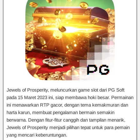
Jewels of Prosperity, meluncurkan game slot dari PG Soft
pada 15 Maret 2023 ini, siap membawa hoki besar. Permainan
ini menawarkan RTP gacor, dengan tema kemakmuran dan
harta karun, membuat pengalaman bermain semakin
berwarna. Dengan fitur-fitur canggih dan tampilan menarik,
Jewels of Prosperity menjadi pilihan tepat untuk para pemain
yang mencari keberuntungan.