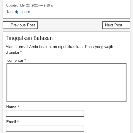
Updated: Mei 22, 2025 — 9:19 am
Tag:
rtp gacor
← Previous Post
Next Post →
Tinggalkan Balasan
Alamat email Anda tidak akan dipublikasikan.
Ruas yang wajib
ditandai
*
Komentar
*
Nama
*
Email
*