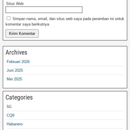
Situs Web
Simpan nama, email, dan situs web saya pada peramban ini untuk
komentar saya berikutnya.
Archives
Februari 2026
Juni 2025
Mei 2025
Categories
5G
CQ9
Habanero