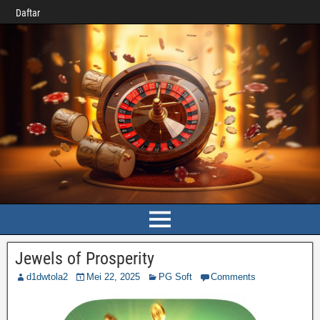
Daftar
Jewels of Prosperity
d1dwtola2
Mei 22, 2025
PG Soft
Comments