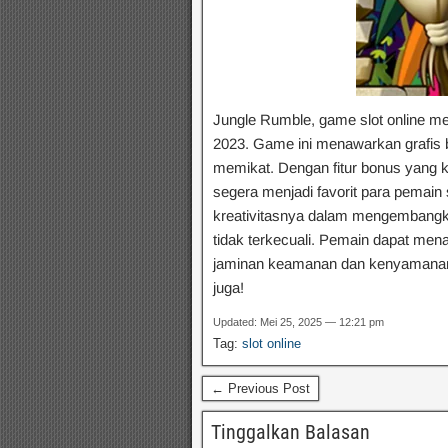
Jungle Rumble, game slot online me
2023. Game ini menawarkan grafis be
memikat. Dengan fitur bonus yang
segera menjadi favorit para pemain 
kreativitasnya dalam mengembang
tidak terkecuali. Pemain dapat m
jaminan keamanan dan kenyamanan
juga!
Updated: Mei 25, 2025 — 12:21 pm
Tag:
slot online
← Previous Post
Tinggalkan Balasan