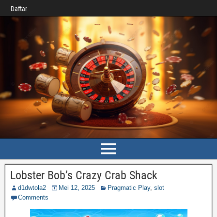
Daftar
Lobster Bob’s Crazy Crab Shack
d1dwtola2
Mei 12, 2025
Pragmatic Play
,
slot
Comments