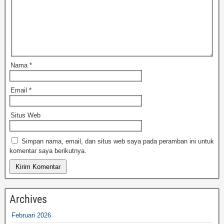
Nama
*
Email
*
Situs Web
Simpan nama, email, dan situs web saya pada peramban ini untuk
komentar saya berikutnya.
Archives
Februari 2026