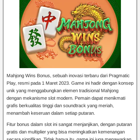
Mahjong Wins Bonus, sebuah inovasi terbaru dari Pragmatic
Play, resmi pada 1 Maret 2023. Game ini hadir dengan konsep
unik yang menggabungkan elemen tradisional Mahjong
dengan mekanisme slot modern. Pemain dapat menikmati
grafis berkualitas tinggi dan soundtrack yang meriah,
menambah keseruan dalam setiap putaran.
Fitur bonus dalam slot ini sangat menjanjikan, dengan putaran
gratis dan multiplier yang bisa meningkatkan kemenangan
secara signifikan. Tidak hanya itu, game ini juga menawarkan