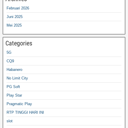
Februari 2026
Juni 2025
Mei 2025
Categories
5G
CQ9
Habanero
No Limit City
PG Soft
Play Star
Pragmatic Play
RTP TINGGI HARI INI
slot