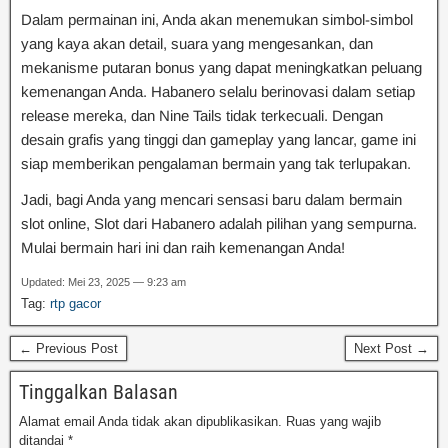
Dalam permainan ini, Anda akan menemukan simbol-simbol
yang kaya akan detail, suara yang mengesankan, dan
mekanisme putaran bonus yang dapat meningkatkan peluang
kemenangan Anda. Habanero selalu berinovasi dalam setiap
release mereka, dan Nine Tails tidak terkecuali. Dengan
desain grafis yang tinggi dan gameplay yang lancar, game ini
siap memberikan pengalaman bermain yang tak terlupakan.
Jadi, bagi Anda yang mencari sensasi baru dalam bermain
slot online, Slot dari Habanero adalah pilihan yang sempurna.
Mulai bermain hari ini dan raih kemenangan Anda!
Updated: Mei 23, 2025 — 9:23 am
Tag:
rtp gacor
← Previous Post
Next Post →
Tinggalkan Balasan
Alamat email Anda tidak akan dipublikasikan.
Ruas yang wajib
ditandai
*