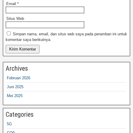
Email
*
Situs Web
Simpan nama, email, dan situs web saya pada peramban ini untuk
komentar saya berikutnya.
Archives
Februari 2026
Juni 2025
Mei 2025
Categories
5G
CQ9