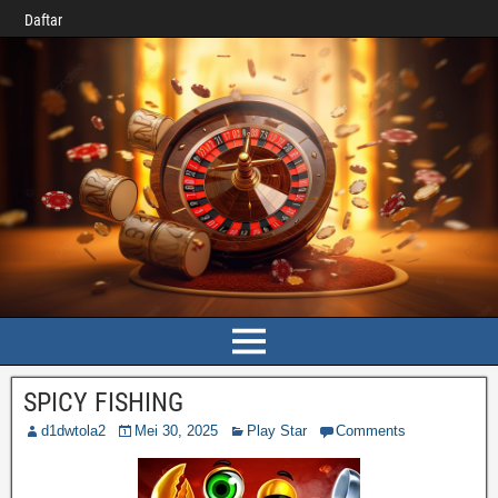
Daftar
SPICY FISHING
d1dwtola2
Mei 30, 2025
Play Star
Comments