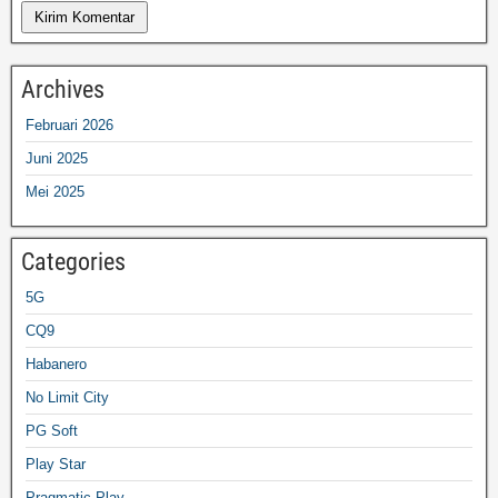
Archives
Februari 2026
Juni 2025
Mei 2025
Categories
5G
CQ9
Habanero
No Limit City
PG Soft
Play Star
Pragmatic Play