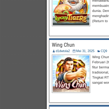
menawarka
membuatnya
dunia. Den
menghadir
(Return to
Wing Chun
d1dwtola2
Mei 31, 2025
CQ9
Wing Chun,
Februari 2
fitur berm
tradisiona
Tingkat RT
sangat wor