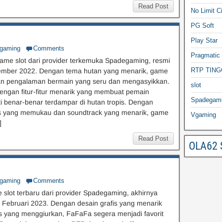
Read Post
No Limit Ci
PG Soft
Play Star
gaming
Comments
Pragmatic
game slot dari provider terkemuka Spadegaming, resmi
RTP TINGG
ember 2022. Dengan tema hutan yang menarik, game
an pengalaman bermain yang seru dan mengasyikkan.
slot
 dengan fitur-fitur menarik yang membuat pemain
Spadegam
i benar-benar terdampar di hutan tropis. Dengan
is yang memukau dan soundtrack yang menarik, game
Vgaming
]
Read Post
OLA62 
gaming
Comments
slot terbaru dari provider Spadegaming, akhirnya
 Februari 2023. Dengan desain grafis yang menarik
us yang menggiurkan, FaFaFa segera menjadi favorit