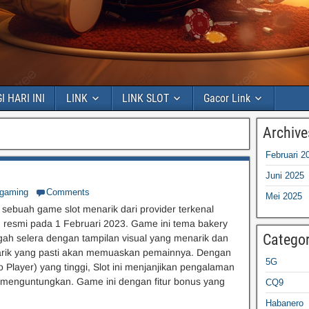
I HARI INI
LINK
LINK SLOT
Gacor Link
Archive
Februari 2
Juni 2025
gaming
Comments
Mei 2025
 sebuah game slot menarik dari provider terkenal
resmi pada 1 Februari 2023. Game ini tema bakery
Categor
h selera dengan tampilan visual yang menarik dan
enarik yang pasti akan memuaskan pemainnya. Dengan
5G
 Player) yang tinggi, Slot ini menjanjikan pengalaman
menguntungkan. Game ini dengan fitur bonus yang
CQ9
Habanero