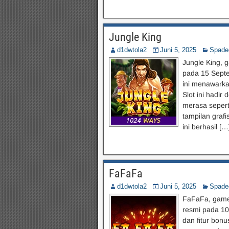
Jungle King
d1dwtola2
Juni 5, 2025
Spade
Jungle King, 
pada 15 Sept
ini menawark
Slot ini hadir
merasa sepert
tampilan graf
ini berhasil […
FaFaFa
d1dwtola2
Juni 5, 2025
Spade
FaFaFa, game 
resmi pada 10
dan fitur bon