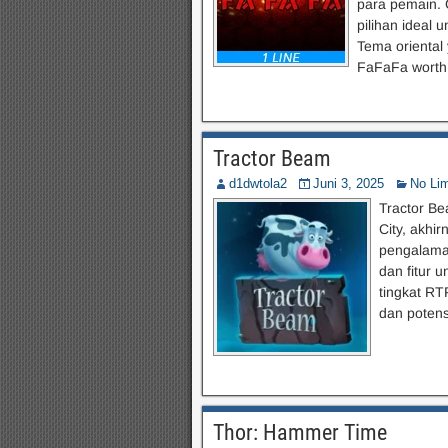
para pemain. 
pilihan ideal
Tema oriental
FaFaFa worth
Tractor Beam
d1dwtola2
Juni 3, 2025
No Lim
Tractor Be
City, akhi
pengalama
dan fitur 
tingkat RT
dan potens
Thor: Hammer Time