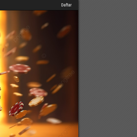
Daftar