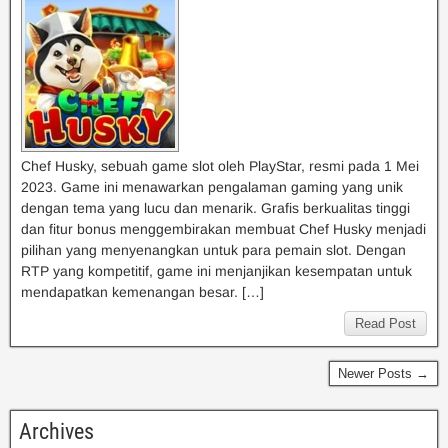
Chef Husky, sebuah game slot oleh PlayStar, resmi pada 1 Mei
2023. Game ini menawarkan pengalaman gaming yang unik
dengan tema yang lucu dan menarik. Grafis berkualitas tinggi
dan fitur bonus menggembirakan membuat Chef Husky menjadi
pilihan yang menyenangkan untuk para pemain slot. Dengan
RTP yang kompetitif, game ini menjanjikan kesempatan untuk
mendapatkan kemenangan besar. […]
Read Post
Newer Posts →
Archives