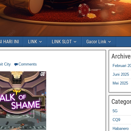
I HARI INI
LINK
LINK SLOT
Gacor Link
Archive
it City
Comments
Februari 2
Juni 2025
Mei 2025
Categor
5G
CQ9
Habanero