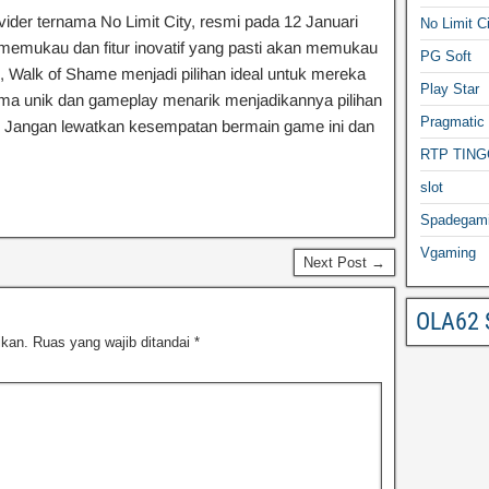
ovider ternama No Limit City, resmi pada 12 Januari
No Limit Ci
memukau dan fitur inovatif yang pasti akan memukau
PG Soft
, Walk of Shame menjadi pilihan ideal untuk mereka
Play Star
ma unik dan gameplay menarik menjadikannya pilihan
Pragmatic
. Jangan lewatkan kesempatan bermain game ini dan
RTP TINGG
slot
Spadegam
Vgaming
Next Post →
OLA62 
ikan.
Ruas yang wajib ditandai
*