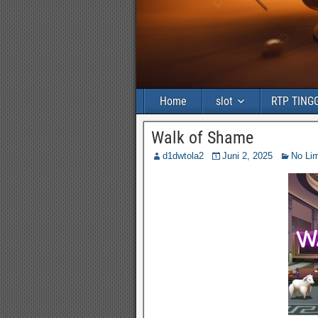
Home
slot
RTP TINGG
Walk of Shame
d1dwtola2
Juni 2, 2025
No Lim