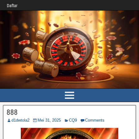
Daftar
888
d1dwtola2
Mei 31, 2025
CQ9
Comments