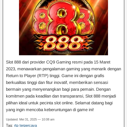
Slot 888 dari provider CQ9 Gaming resmi pada 15 Maret
2023, menawarkan pengalaman gaming yang menarik dengan
Return to Player (RTP) tinggi. Game ini dengan grafis
berkualitas tinggi dan fitur inovatif, memberikan sensasi
bermain yang menyenangkan bagi para pemain. Dengan
komitmen pada keadilan dan transparansi, Slot 888 menjadi
pilihan ideal untuk pecinta slot online. Selamat datang bagi
yang ingin mencoba keberuntungan di game ini!
Updated: Mei 31, 2025 — 10:08 am
Tag:
rtp terpercaya