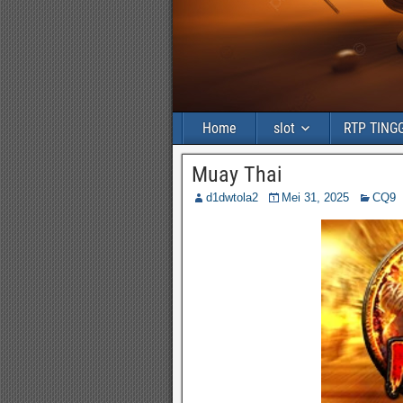
Home
slot
RTP TINGG
Muay Thai
d1dwtola2
Mei 31, 2025
CQ9