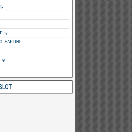
ty
 Play
I HARI INI
ing
SLOT