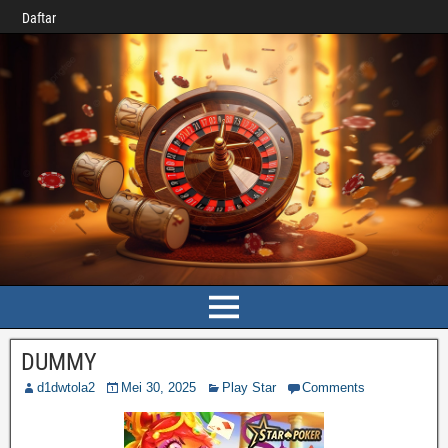
Daftar
DUMMY
d1dwtola2
Mei 30, 2025
Play Star
Comments