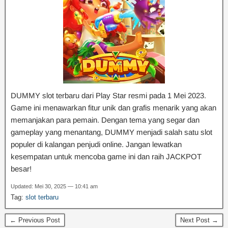
DUMMY slot terbaru dari Play Star resmi pada 1 Mei 2023.
Game ini menawarkan fitur unik dan grafis menarik yang akan
memanjakan para pemain. Dengan tema yang segar dan
gameplay yang menantang, DUMMY menjadi salah satu slot
populer di kalangan penjudi online. Jangan lewatkan
kesempatan untuk mencoba game ini dan raih JACKPOT
besar!
Updated: Mei 30, 2025 — 10:41 am
Tag:
slot terbaru
← Previous Post
Next Post →