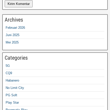
Archives
Februari 2026
Juni 2025
Mei 2025
Categories
5G
CQ9
Habanero
No Limit City
PG Soft
Play Star
Pragmatic Play