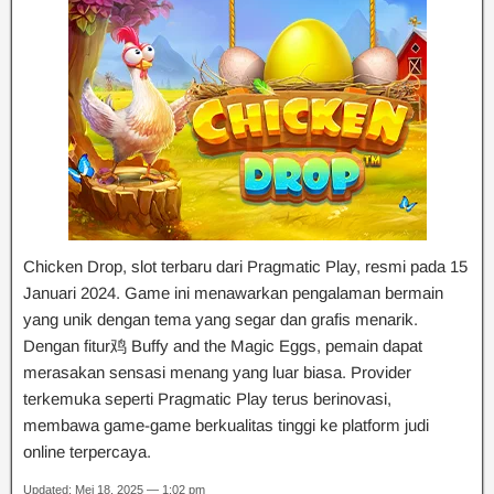
Chicken Drop, slot terbaru dari Pragmatic Play, resmi pada 15
Januari 2024. Game ini menawarkan pengalaman bermain
yang unik dengan tema yang segar dan grafis menarik.
Dengan fitur鸡 Buffy and the Magic Eggs, pemain dapat
merasakan sensasi menang yang luar biasa. Provider
terkemuka seperti Pragmatic Play terus berinovasi,
membawa game-game berkualitas tinggi ke platform judi
online terpercaya.
Updated: Mei 18, 2025 — 1:02 pm